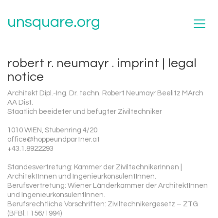
unsquare.org
robert r. neumayr . imprint | legal
notice
Architekt Dipl.-Ing. Dr. techn. Robert Neumayr Beelitz MArch
AA Dist.
Staatlich beeideter und befugter Ziviltechniker
1010 WIEN, Stubenring 4/20
office@hoppeundpartner.at
+43.1.8922293
Standesvertretung: Kammer der ZiviltechnikerInnen |
ArchitektInnen und IngenieurkonsulentInnen.
Berufsvertretung: Wiener Länderkammer der ArchitektInnen
und IngenieurkonsulentInnen.
Berufsrechtliche Vorschriften: Ziviltechnikergesetz – ZTG
(BFBl. I 156/1994)